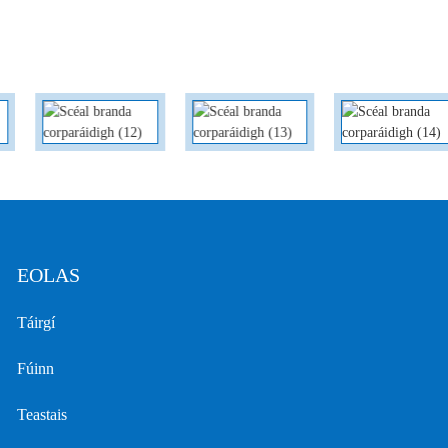
deoitéiriam, agus bíonn dramhaíl shuntasach mar thoradh ar ghás deoitéiriam a
scaoileadh go díreach tar éis úsáide. Dá bhrí sin, is féidir le gléas aisghabhála agus
athchúrsála gáis deoitéiriam tomhaltas gáis deoitéiriam a laghdú go héifeachtach agus
costais táirgthe a ísliú.
EOLAS
Táirgí
Fúinn
Teastais