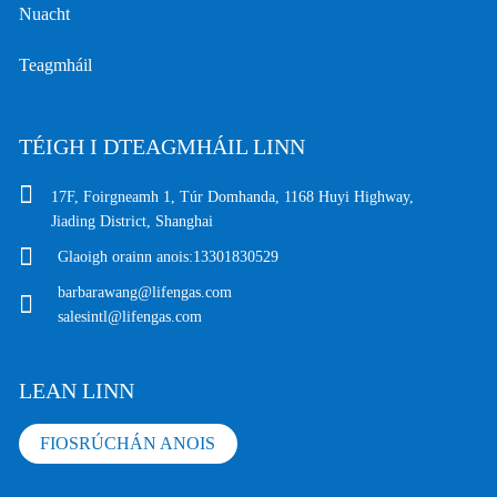
Nuacht
Teagmháil
TÉIGH I DTEAGMHÁIL LINN
17F, Foirgneamh 1, Túr Domhanda, 1168 Huyi Highway,
Jiading District, Shanghai
Glaoigh orainn anois:
13301830529
barbarawang@lifengas.com
salesintl@lifengas.com
LEAN LINN
FIOSRÚCHÁN ANOIS