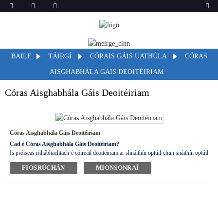
BAILE
TÁIRGÍ
CÓRAIS GÁIS UATHÚLA
CÓRAS
AISGHABHÁLA GÁIS DEOITÉIRIAM
Córas Aisghabhála Gáis Deoitéiriam
Córas Aisghabhála Gáis Deoitéiriam
Cad é Córas Aisghabhála Gáis Deoitéiriam?
Is próiseas ríthábhachtach é cóireáil deoitéiriam ar shnáithín optúil chun snáithín optúil
buaic íseal-uisce a tháirgeadh. Cuireann sé cosc ​​ar chomhcheangal ina dhiaidh sin le
FIOSRÚCHÁN
MIONSONRAÍ
hidrigin trí dheoitéiriam a réamhcheangal leis an ngrúpa sárocsaíde i gcroí-chiseal an
tsnáithín optúil, rud a laghdaíonn íogaireacht hidrigine an tsnáithín optúil. Baintear
amach maolú cobhsaí ag snáithín optúil a ndearnadh cóireáil air le deoitéiriam gar don
bhuaic uisce 1383nm, rud a chinntíonn feidhmíocht tarchuir an tsnáithín optúil sa
bhanda seo agus a chomhlíonann riachtanais feidhmíochta snáithín optúil lán-
speictrim. Ídíonn an próiseas cóireála deoitéiriam snáithíní optúla méideanna móra gáis