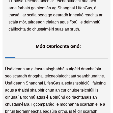
• Foinse Teicneolaíochta: Teicneolaíocht nuálach
arna forbairt go hiomlán ag Shanghai LifenGas, ó
thástáil ar scála beag go dearadh innealtóireachta ar
scála mór, táirgeadh trialach agus fíorú, le deimhniú
cáilíochta do chustaiméirí suas an sruth.
Mód Oibríochta Gnó:
Úsáideann an gléasra aisghabhála aigéid dramhaíola
seo scaradh driogtha, teicneolaíocht atá seanbhunaithe.
Úsáideann Shanghai LifenGas a eolas teoiriciúil fairsing
agus a thaithí shaibhir chun an cur chuige teicniúil is
oiriúnaí a roghnú agus é a oiriúnú do riachtanais an
chustaiméara. I gcomparáid le modhanna scaradh eile a
bhfuil teorainneacha éagsúla orthu, is féidir scaradh