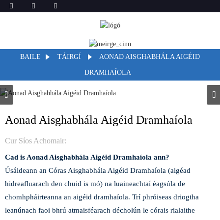
BAILE
TÁIRGÍ
AONAD AISGHABHÁLA AIGÉID
DRAMHAÍOLA
Aonad Aisghabhála Aigéid Dramhaíola
Cur Síos Achomair:
Cad is Aonad Aisghabhála Aigéid Dramhaíola ann?
Úsáideann an Córas Aisghabhála Aigéid Dramhaíola (aigéad
hidreafluarach den chuid is mó) na luaineachtaí éagsúla de
chomhpháirteanna an aigéid dramhaíola. Trí phróiseas driogtha
leanúnach faoi bhrú atmaisféarach décholún le córais rialaithe