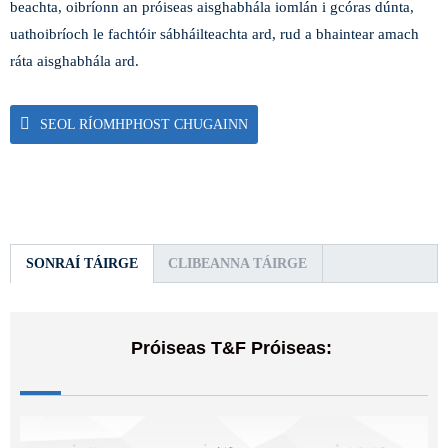
beachta, oibríonn an próiseas aisghabhála iomlán i gcóras dúnta,
uathoibríoch le fachtóir sábháilteachta ard, rud a bhaintear amach
ráta aisghabhála ard.
SEOL RÍOMHPHOST CHUGAINN
SONRAÍ TÁIRGE
CLIBEANNA TÁIRGE
Próiseas T&F Próiseas: