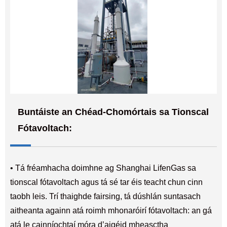
Buntáiste an Chéad-Chomórtais sa Tionscal
Fótavoltach:
• Tá fréamhacha doimhne ag Shanghai LifenGas sa
tionscal fótavoltach agus tá sé tar éis teacht chun cinn
taobh leis. Trí thaighde fairsing, tá dúshlán suntasach
aitheanta againn atá roimh mhonaróirí fótavoltach: an gá
atá le cainníochtaí móra d’aigéid mheasctha