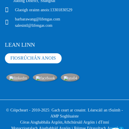
Jiading District, Shanghai
Glaoigh orainn anois:
13301830529
barbarawang@lifengas.com
salesintl@lifengas.com
LEAN LINN
FIOSRÚCHÁN ANOIS
© Cóipcheart - 2010-2025: Gach ceart ar cosaint.
Léarscáil an tSuímh
-
AMP Soghluaiste
Córas Aisghabhála Argóin
,
Athchúrsáil Argóin i dTinní
Monacriostalach
,
Aisghabháil Argóin i Réimse Fótavoltach
,
Aonad