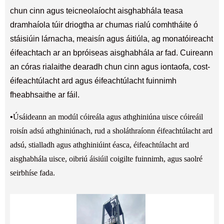
chun cinn agus teicneolaíocht aisghabhála teasa
dramhaíola túir driogtha ar chumas rialú comhtháite ó
stáisiúin lárnacha, meaisín agus áitiúla, ag monatóireacht
éifeachtach ar an bpróiseas aisghabhála ar fad. Cuireann
an córas rialaithe dearadh chun cinn agus iontaofa, cost-
éifeachtúlacht ard agus éifeachtúlacht fuinnimh
fheabhsaithe ar fáil.
•
Úsáideann an modúl cóireála agus athghiniúna uisce cóireáil
roisín adsú athghiniúnach, rud a sholáthraíonn éifeachtúlacht ard
adsú, stialladh agus athghiniúint éasca, éifeachtúlacht ard
aisghabhála uisce, oibriú áisiúil coigilte fuinnimh, agus saolré
seirbhíse fada.