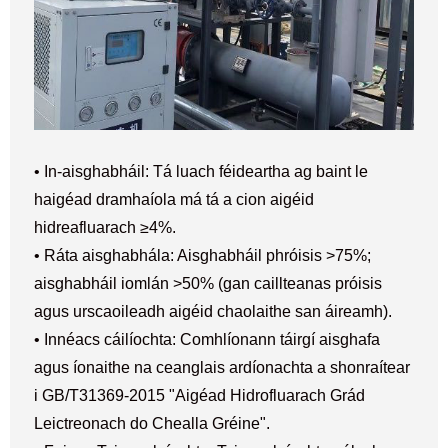
• In-aisghabháil: Tá luach féideartha ag baint le
haigéad dramhaíola má tá a cion aigéid
hidreafluarach ≥4%.
• Ráta aisghabhála: Aisghabháil phróisis >75%;
aisghabháil iomlán >50% (gan caillteanas próisis
agus urscaoileadh aigéid chaolaithe san áireamh).
• Innéacs cáilíochta: Comhlíonann táirgí aisghafa
agus íonaithe na ceanglais ardíonachta a shonraítear
i GB/T31369-2015 "Aigéad Hidrofluarach Grád
Leictreonach do Chealla Gréine".