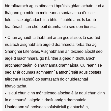
hidrofluarach agus nítreach i bpróisis ghlantacháin, rud a
fhágann go mbíonn méideanna suntasacha d’uisce
fuíolluisce aigéadach ina bhfuil fluairíd ann. Is fadhb
leanúnach í an chóireáil dramhaíola seo don tionscal.
• Chun aghaidh a thabhairt ar an gceist seo, tá saoráid
nuálach aisghabhála aigéid dramhaíola forbartha ag
Shanghai LifenGas. Aisghabhann an teicneolaíocht seo
aigéid luachmhara, go háirithe aigéad hidrofluarach
ardchaighdeáin, ó shruthanna dramhaíola. Cuireann sé
seo ar ár gcumas acmhainní a athchúrsáil agus costais
táirgthe a laghdú go suntasach do chuideachtaí
fótavoltacha.
• Is dul chun cinn mór teicneolaíochta é ár ndul chun cinn
in athchúrsáil aigéid hidrofluaraigh dramhaíola.
Úsáideann sé próiseas sofaisticiúil glantacháin,