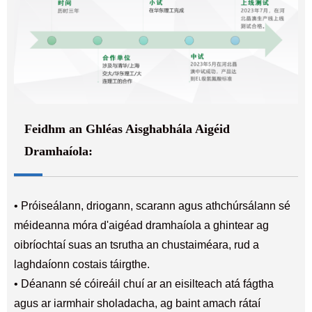
Feidhm an Ghléas Aisghabhála Aigéid
Dramhaíola:
• Próiseálann, driogann, scarann ​​agus athchúrsálann sé
méideanna móra d'aigéad dramhaíola a ghintear ag
oibríochtaí suas an tsrutha an chustaiméara, rud a
laghdaíonn costais táirgthe.
• Déanann sé cóireáil chuí ar an eisilteach atá fágtha
agus ar iarmhair sholadacha, ag baint amach rátaí