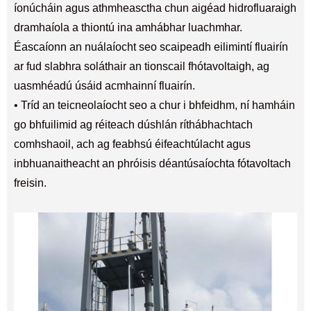
íonúcháin agus athmheasctha chun aigéad hidrofluaraigh
dramhaíola a thiontú ina amhábhar luachmhar.
Éascaíonn an nuálaíocht seo scaipeadh eilimintí fluairín
ar fud slabhra soláthair an tionscail fhótavoltaigh, ag
uasmhéadú úsáid acmhainní fluairín.
• Tríd an teicneolaíocht seo a chur i bhfeidhm, ní hamháin
go bhfuilimid ag réiteach dúshlán ríthábhachtach
comhshaoil, ach ag feabhsú éifeachtúlacht agus
inbhuanaitheacht an phróisis déantúsaíochta fótavoltach
freisin.