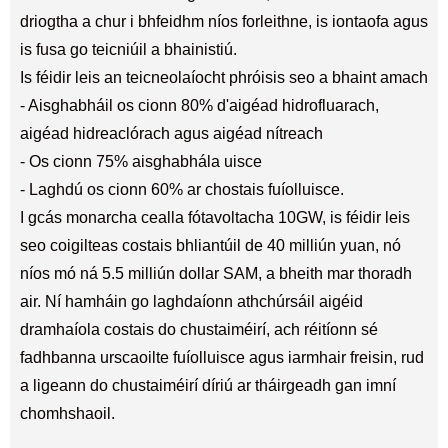
driogtha a chur i bhfeidhm níos forleithne, is iontaofa agus
is fusa go teicniúil a bhainistiú.
Is féidir leis an teicneolaíocht phróisis seo a bhaint amach
- Aisghabháil os cionn 80% d'aigéad hidrofluarach,
aigéad hidreaclórach agus aigéad nítreach
- Os cionn 75% aisghabhála uisce
- Laghdú os cionn 60% ar chostais fuíolluisce.
I gcás monarcha cealla fótavoltacha 10GW, is féidir leis
seo coigilteas costais bhliantúil de 40 milliún yuan, nó
níos mó ná 5.5 milliún dollar SAM, a bheith mar thoradh
air. Ní hamháin go laghdaíonn athchúrsáil aigéid
dramhaíola costais do chustaiméirí, ach réitíonn sé
fadhbanna urscaoilte fuíolluisce agus iarmhair freisin, rud
a ligeann do chustaiméirí díriú ar tháirgeadh gan imní
chomhshaoil.