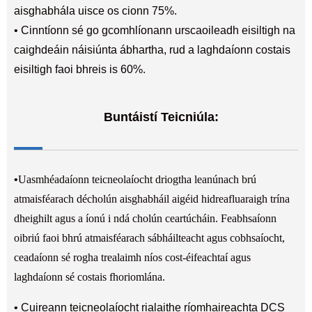
aisghabhála uisce os cionn 75%.
• Cinntíonn sé go gcomhlíonann urscaoileadh eisiltigh na
caighdeáin náisiúnta ábhartha, rud a laghdaíonn costais
eisiltigh faoi bhreis is 60%.
Buntáistí Teicniúla:
•
Uasmhéadaíonn teicneolaíocht driogtha leanúnach brú
atmaisféarach décholún aisghabháil aigéid hidreafluaraigh trína
dheighilt agus a íonú i ndá cholún ceartúcháin. Feabhsaíonn
oibriú faoi bhrú atmaisféarach sábháilteacht agus cobhsaíocht,
ceadaíonn sé rogha trealaimh níos cost-éifeachtaí agus
laghdaíonn sé costais fhoriomlána.
• Cuireann teicneolaíocht rialaithe ríomhaireachta DCS